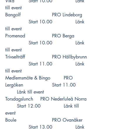
Vika 		Start 10.00 		
Länk 
till event
Bangolf 			PRO Lindeborg 	
		Start 10.00 		
Länk 
till event
Promenad 			PRO Berga  	
		Start 10.00 		
Länk 
till event
Trivselträff 			PRO Hällbybrunn 
		Start 11.00 		
Länk 
till event
Medlemsmöte & Bingo 	PRO 
Lergöken  			Start 11.00 	
Länk till event
Torsdagslunch 	PRO Nederluleå Norra 
	Start 12.00 		
Länk till 
event
Boule 			PRO Ovanåker  	
		Start 13.00 		
Länk 