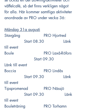
se också en del bowling-aktiviteter och 
våffelcafé, så det finns verkligen något 
för alla. Här kommer samtliga aktiviteter 
anordnade av PRO under vecka 36:
Måndag 31a augusti
Stavgång 			PRO Hjortred  	
		Start 08.30 		
Länk 
till event
Boule 			PRO Laxå-Röfors 
			Start 09.30 		
Länk till event
Boccia 			PRO Lindås  	
		Start 09.30 		
Länk 
till event
Tipspromenad 		PRO Nässjö  	
		Start 09.30		 
Länk 
till event
Bouleträning 		PRO Torhamn  	