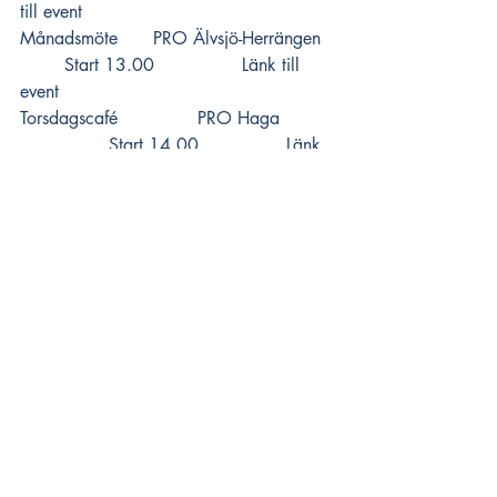
till event
Månadsmöte 	PRO Älvsjö-Herrängen 	
	Start 13.00 		
Länk till 
event
Torsdagscafé 		PRO Haga  	
		Start 14.00 		
Länk 
till event
Boule 			PRO Torhman  	
		Start 15.00 		
Länk 
till event
Seniorgympa 		PRO Kilafors  	
		Start 16.00 		
Länk 
till event
Fredag 4e september
Promenad 		PRO Ärla-Stenkvista 	
	Start 09.30 		
Länk till 
event
Promenad 			PRO Hudiksvall 	