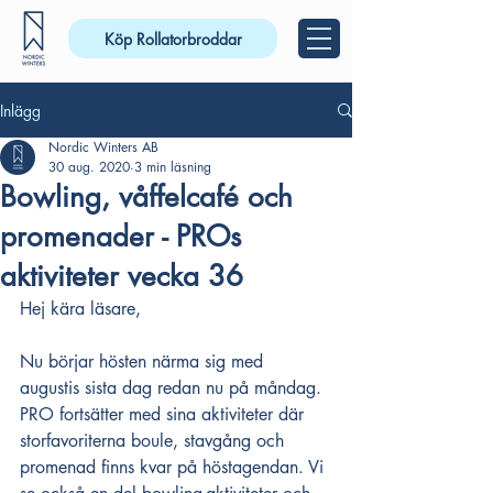
Köp Rollatorbroddar
Inlägg
Nordic Winters AB
30 aug. 2020
3 min läsning
Bowling, våffelcafé och
promenader - PROs
aktiviteter vecka 36
Hej kära läsare,
Nu börjar hösten närma sig med 
augustis sista dag redan nu på måndag. 
PRO fortsätter med sina aktiviteter där 
storfavoriterna boule, stavgång och 
promenad finns kvar på höstagendan. Vi 