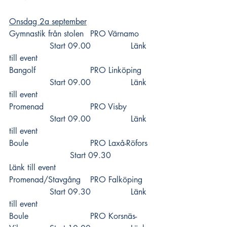
Onsdag 2a september
Gymnastik från stolen	PRO Värnamo  	
		Start 09.00 		
Länk 
till event
Bangolf			PRO Linköping  	
		Start 09.00 		
Länk 
till event
Promenad 			PRO Visby  	
		Start 09.00 		
Länk 
till event
Boule 			PRO Laxå-Röfors 
			Start 09.30 		
Länk till event
Promenad/Stavgång 	PRO Falköping  	
		Start 09.30 		
Länk 
till event
Boule 			PRO Korsnäs-